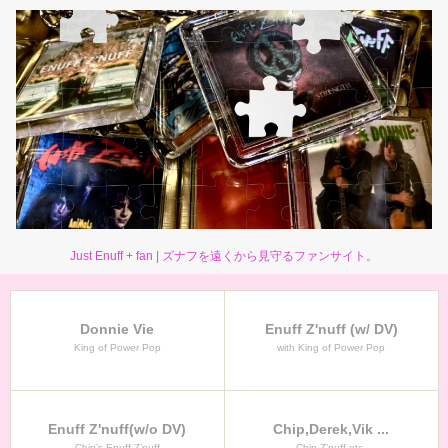
Just Enuff + fan | ズナフを遠くから見守るファンサイト。
Donnie Vie
Enuff Z'nuff (w/ DV)
King of Power Pop
with King of Power Pop
Enuff Z'nuff(w/o DV)
Chip,Derek,Vik ...
Chip’s Enuff Z’nuff
Chip Z’nuff etc.