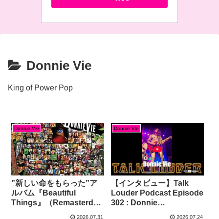
Donnie Vie
King of Power Pop
Donnie Vie
Donnie Vie
”新しい命をもらった”ア
【インタビュー】Talk
ルバム『Beautiful
Louder Podcast Episode
Things』（Remasterd）
302 : Donnie
（2026）
Vie（2026）
2026.07.31
2026.07.24