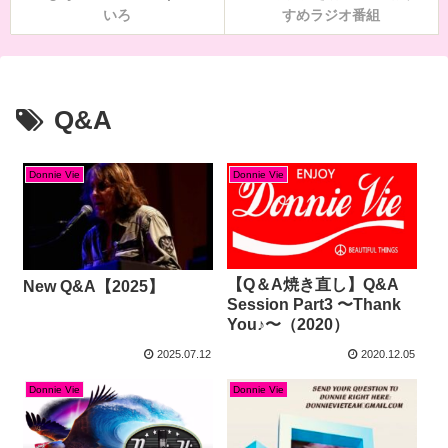
いろ
すめラジオ番組
Q&A
Donnie Vie
Donnie Vie
【Q＆A焼き直し】Q&A
New Q&A【2025】
Session Part3 〜Thank
You♪〜（2020）
2025.07.12
2020.12.05
Donnie Vie
Donnie Vie