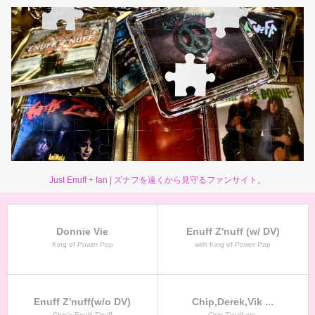
Just Enuff + fan | ズナフを遠くから見守るファンサイト。
Donnie Vie
Enuff Z'nuff (w/ DV)
King of Power Pop
with King of Power Pop
Enuff Z'nuff(w/o DV)
Chip,Derek,Vik ...
Chip’s Enuff Z’nuff
Chip Z’nuff etc.