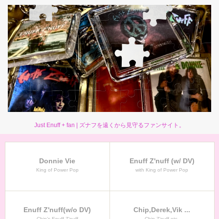
Just Enuff + fan | ズナフを遠くから見守るファンサイト。
Donnie Vie
Enuff Z'nuff (w/ DV)
King of Power Pop
with King of Power Pop
Enuff Z'nuff(w/o DV)
Chip,Derek,Vik ...
Chip’s Enuff Z’nuff
Chip Z’nuff etc.