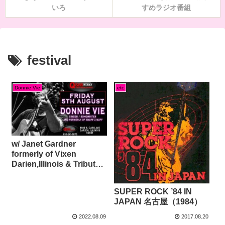
いろ
すめラジオ番組
festival
Donnie Vie
etc
w/ Janet Gardner
formerly of Vixen
Darien,Illinois & Tribute
Island,Wisconsin（2022
）〜2022.9.7追記〜
SUPER ROCK ’84 IN
JAPAN 名古屋（1984）
2022.08.09
2017.08.20