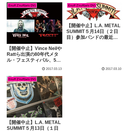
Enuff Z'nuff(w/o DV)
Enuff Z'nuff(w/o DV)
【開催中止】L.A. METAL
SUMMIT５月14日（２日
目）参加バンドの最近の
ライブ動画など
【開催中止】Vince Neilや
Rattら出演の80年代メタ
ル・フェスティバル、5月
に幕張で開催決定
2017.03.13
2017.03.10
Enuff Z'nuff(w/o DV)
【開催中止】L.A. METAL
SUMMIT５月13日（１日