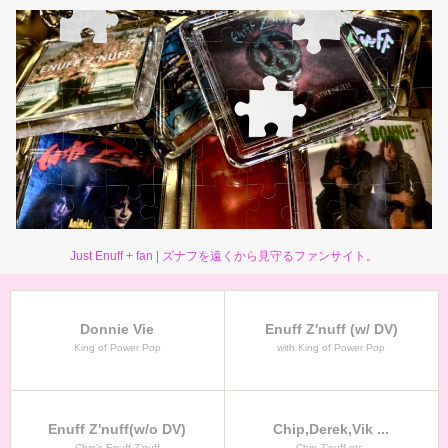
Just Enuff + fan | ズナフを遠くから見守るファンサイト。
Donnie Vie
Enuff Z'nuff (w/ DV)
King of Power Pop
with King of Power Pop
Enuff Z'nuff(w/o DV)
Chip,Derek,Vik ...
Chip’s Enuff Z’nuff
Chip Z’nuff etc.