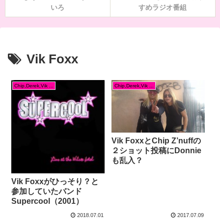
いろ
すめラジオ番組
Vik Foxx
Chip,Derek,Vik ...
Chip,Derek,Vik ...
Vik FoxxとChip Z’nuffの
２ショット投稿にDonnie
も乱入？
Vik Foxxがひっそり？と
参加していたバンド
Supercool（2001）
2018.07.01
2017.07.09