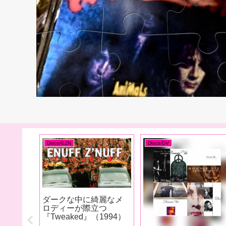
Disco/EZN
Disco/DV
ダークな中に綺麗なメ
ロディーが際立つ
『Tweaked』（1994）