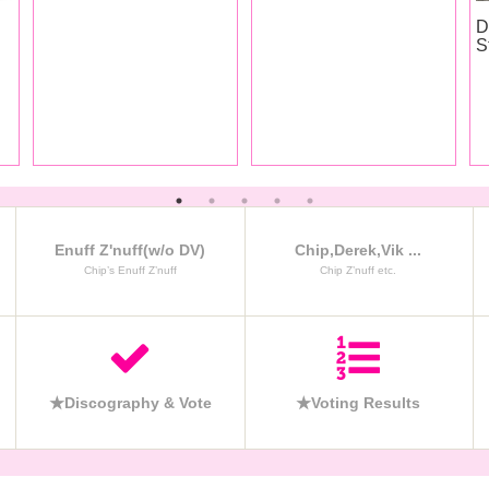
ア
D
S
Enuff Z'nuff(w/o DV)
Chip,Derek,Vik ...
Chip’s Enuff Z’nuff
Chip Z’nuff etc.
★Discography & Vote
★Voting Results