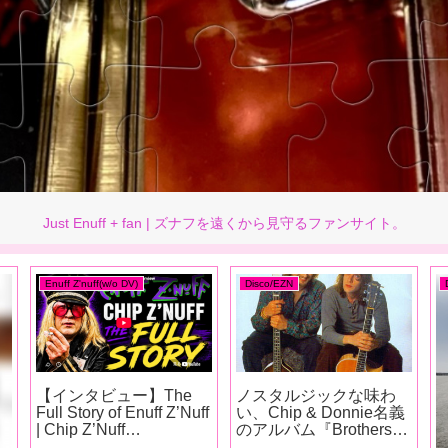
Just Enuff + fan | ズナフを遠くから見守るファンサイト。
Enuff Z'nuff(w/o DV)
Disco/EZN
【インタビュー】The
ノスタルジックな味わ
Full Story of Enuff Z’Nuff
い、Chip & Donnie名義
| Chip Z’Nuff
のアルバム『Brothers』
Interview（2026）
(1994.09.30)