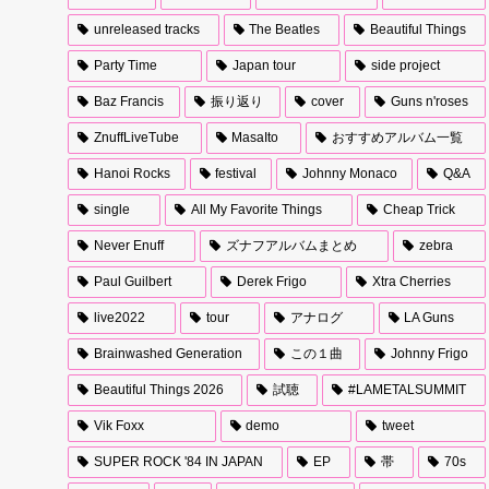
unreleased tracks
The Beatles
Beautiful Things
Party Time
Japan tour
side project
Baz Francis
振り返り
cover
Guns n'roses
ZnuffLiveTube
MasaIto
おすすめアルバム一覧
Hanoi Rocks
festival
Johnny Monaco
Q&A
single
All My Favorite Things
Cheap Trick
Never Enuff
ズナフアルバムまとめ
zebra
Paul Guilbert
Derek Frigo
Xtra Cherries
live2022
tour
アナログ
LA Guns
Brainwashed Generation
この１曲
Johnny Frigo
Beautiful Things 2026
試聴
#LAMETALSUMMIT
Vik Foxx
demo
tweet
SUPER ROCK '84 IN JAPAN
EP
帯
70s