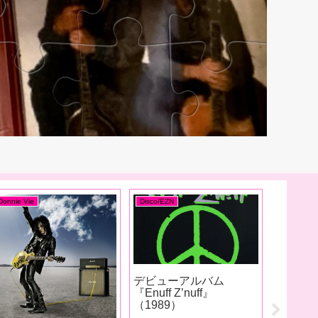
Donnie Vie
Disco/EZN
Vinyl Mani
デビューアルバム
Nagoya
『Enuff Z’nuff』
ろいろ
（1989）