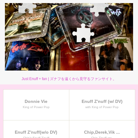
Just Enuff + fan | ズナフを遠くから見守るファンサイト。
Donnie Vie
Enuff Z'nuff (w/ DV)
King of Power Pop
with King of Power Pop
Enuff Z'nuff(w/o DV)
Chip,Derek,Vik ...
Chip’s Enuff Z’nuff
Chip Z’nuff etc.