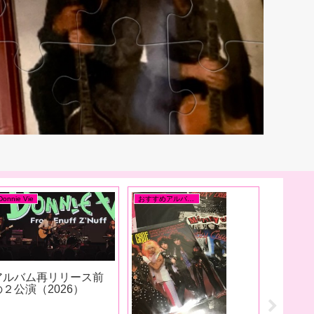
Enuff Z'nuff (w/ DV)
Enuff Z'nuff (w/ DV)
Donnie Vie
he Illinois Rock & Roll
Enuff Z’Nuff Xtra
#私を構
Hall of Fame Poster
Cherries LP – Calling
Us A Rock Band Would
be a Disservice!