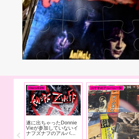
Disco/EZN
Enuff Z'nuff (w/ DV)
Jake E.Lee と Enuff
Z’nuff