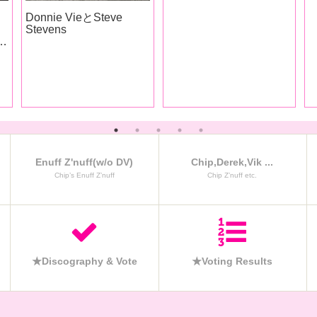
Enuff Z'nuff(w/o DV)
Chip,Derek,Vik ...
Chip’s Enuff Z’nuff
Chip Z’nuff etc.
★Discography & Vote
★Voting Results