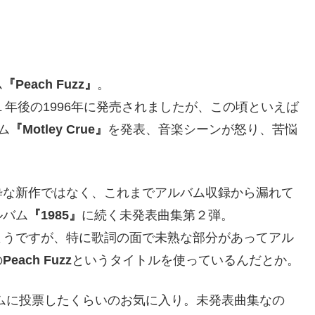
ム
『Peach Fuzz』
。
年後の1996年に発売されましたが、この頃といえば
ム
『Motley Crue』
を発表、音楽シーンが怒り、苦悩
粋な新作ではなく、これまでアルバム収録から漏れて
ルバム
『1985』
に続く未発表曲集第２弾。
ようですが、特に歌詞の面で未熟な部分があってアル
の
Peach Fuzz
というタイトルを使っているんだとか。
バムに投票したくらいのお気に入り。未発表曲集なの