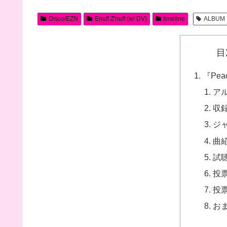
Disco/EZN
Enuff Z'nuff (w/ DV)
timeline
ALBUM
目
『Peac
ア
収
ジ
曲
試
投
投
お