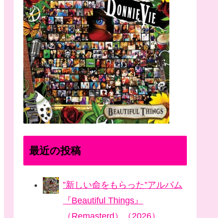
最近の投稿
”新しい命をもらった”アルバム
『Beautiful Things』
（Remasterd）（2026）