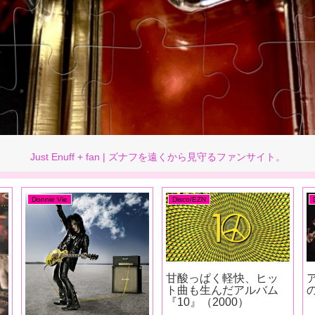
Just Enuff + fan | ズナフを遠くから見守るファンサイト。
Donnie Vie
etc
【インタビュー】
Dizzy Mizz Lizzy – THE
T
Donnie Vie Super Cool
ALTER ECHO – JAPAN
Radio
TOUR（2023）
Interview（2026）