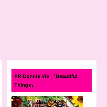
PR:Donnie Vie 『Beautiful
Things』