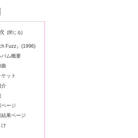
次
h Fuzz』(1996)
ルバム概要
録曲
ャケット
紹介
聴
票ページ
票結果ページ
まけ