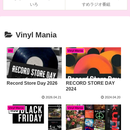
いろ
すめラジオ番組
Vinyl Mania
etc
Vinyl Mania
Record Store Day 2026
RECORD STORE DAY
2024
2026.04.21
2024.04.20
Vinyl Mania
Vinyl Mania