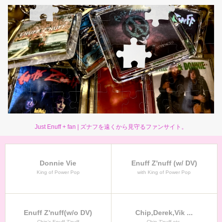
Just Enuff + fan | ズナフを遠くから見守るファンサイト。
Donnie Vie
Enuff Z'nuff (w/ DV)
King of Power Pop
with King of Power Pop
Enuff Z'nuff(w/o DV)
Chip,Derek,Vik ...
Chip’s Enuff Z’nuff
Chip Z’nuff etc.