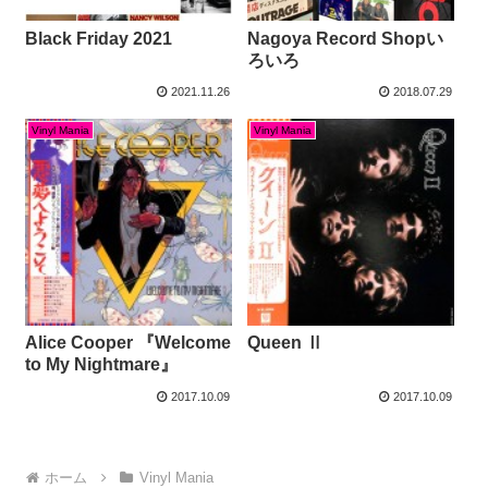
Black Friday 2021
Nagoya Record Shopい
ろいろ
2021.11.26
2018.07.29
Vinyl Mania
Vinyl Mania
Alice Cooper 『Welcome
Queen Ⅱ
to My Nightmare』
2017.10.09
2017.10.09
ホーム
Vinyl Mania