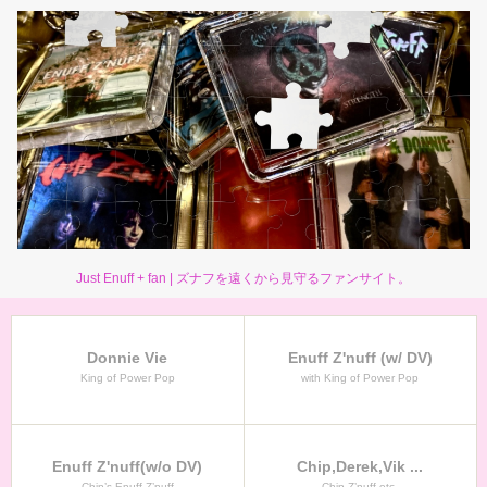
Just Enuff + fan | ズナフを遠くから見守るファンサイト。
Donnie Vie
Enuff Z'nuff (w/ DV)
King of Power Pop
with King of Power Pop
Enuff Z'nuff(w/o DV)
Chip,Derek,Vik ...
Chip’s Enuff Z’nuff
Chip Z’nuff etc.