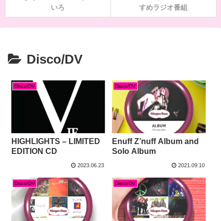
いろ
すめラジオ番組
Disco/DV
Disco/DV
Disco/DV
HIGHLIGHTS – LIMITED
Enuff Z’nuff Album and
EDITION CD
Solo Album
2023.06.23
2021.09.10
Disco/DV
Disco/DV