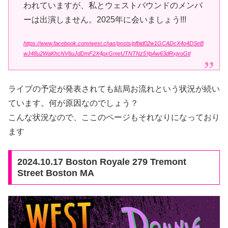
われていますが、私とウェストバウンドのメンバ
ーは出演しません。2025年に会いましょう!!!
https://www.facebook.com/west.chas/posts/pfbid02w1GCADcX4o4DSeB
wJ48u2WaKhcNV6uJdDmF2X4pxGmeUTNTNz5YpAw63dRxjvoGtl
ライブの予定が発表されても結局お流れという状況が続い
ています。何が原因なのでしょう？
こんな状況なので、ここのページもそれなりになっており
ます
2024.10.17 Boston Royale 279 Tremont
Street Boston MA