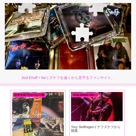
Just Enuff + fan | ズナフを遠くから見守るファンサイト。
おすすめアルバム一覧
Chip,Derek,Vik ...
En
Tory Stoffregenイナフズナフから
ビ
脱退
ズナ
Ni