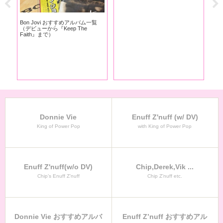
Bon Jovi おすすめアルバム一覧
（デビューから『Keep The
Faith』まで）
Donnie Vie
Enuff Z'nuff (w/ DV)
King of Power Pop
with King of Power Pop
Enuff Z'nuff(w/o DV)
Chip,Derek,Vik ...
Chip’s Enuff Z’nuff
Chip Z’nuff etc.
Donnie Vie おすすめアルバ
Enuff Z’nuff おすすめアル