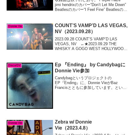
jimi hendrixのカバー“Don’t Let Me Down”
Beatlesのカバー“I Feel Fine” Beatlesのカ
バー“Stairway To Heaven”/“H...
COUNT’S VAMP’D LAS VEGAS,
Donnie Vie
NV（2023.09.28）
2023.09.28 COUNT’S VAMP’D LAS
VEGAS, NV ←★2023.09.29 THE
WHISKY A GOGO WEST HOLLYWOOD,
CA2023.10.01 THE 44 GLENDALE, AZ
こ...
Ep 『Ending』 by Candybagに
Disco/DV
Donnie Vie参加
Candybagというプロジェクトの
EP『Ending』に、Donnie VieがBaz
Francisとともに参加しています。といっ
ても、ドニーが参加しているのは、１曲
目のイントロでマンマミ～ア～、～♪とお
かしな紹介をしている喋りと、５曲...
Zebra w/ Donnie
Donnie Vie
Vie（2023.4.8）