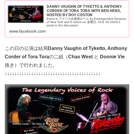
DANNY VAUGHN OF TYKETTO & ANTHONY
CORDER OF TORA TORA WITH BEN HENS,
HOSTED BY ROY COSTON
Event in アメリカ合衆国ローム by Entertainment Services
of New York and 6 others on 金曜日, 10月 18 202411
posts in the discussion.
www.facebook.com
この日の公演は結局
Danny Vaughn of Tyketto, Anthony
Corder of Tora Tora
の二組（
Chas West
と
Donnie Vie
抜き）で行われました。
↓↓↓↓↓↓↓↓↓↓↓↓↓↓↓↓↓↓↓↓↓↓↓↓↓↓↓↓↓↓↓↓↓↓↓↓↓↓↓↓