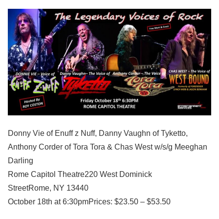
Donny Vie of Enuff z Nuff, Danny Vaughn of Tyketto,
Anthony Corder of Tora Tora & Chas West w/s/g Meeghan
Darling
Rome Capitol Theatre220 West Dominick
StreetRome, NY 13440
October 18th at 6:30pmPrices: $23.50 – $53.50