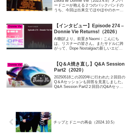
Zebra w/ Donnie Vie（2023.4.8）メンバ
ードニーが抱える２つのバックバンドの
うち、今回は出来立てほやほやのホーム
タウンバンド。今のところわかるメンバ
ーは以下２名のみ。Jake
Pallisard（Guitarist）...
【インタビュー】Episode 274 –
Donnie Vie
Donnie Vie Returns!（2026）
AI翻訳より。前置きNaomi：こんにち
は、リスナーの皆さん。またサドルに跨
がって、Dope Nostalgiaの新しいエピソ
ードをお届けする時間です。これは第274
回で、私、ホストのNaomiがお送りしま
す。今日のゲストは、この番組に2回...
【Q＆A焼き直し】Q&A Session
Donnie Vie
Part2（2020）
20250518この2020年に行われた２回目の
Q＆Aセッションも回答を見直しました。
Q&A Session Part2２回目のQ&Aセッシ
ョン。今回は自動翻訳機能が効きます！
Thank You!質問は前回同様テキストで画
面表示されていては...
チップとドニーの再会（2024.10.5）