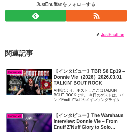
JustEnufffanをフォローする
JustEnufffan
関連記事
【インタビュー】TBR S6 Ep19 –
Donnie Vie
Donnie Vie（2026）2026.03.01
TALKIN’ BOUT ROCK
AI翻訳より。ホスト：ここはTALKIN'
BOUT ROCKです。 今日のゲストは、バ
ンドEnuff Z'Nuffのメインソングライター
でありリードボーカリストとして最もよ
く知られているシンガーソングライター
です。2003年にソロキャリア...
【インタビュー】The Warehaus
Donnie Vie
Interview: Donnie Vie – From
Enuff Z’Nuff Glory to Solo