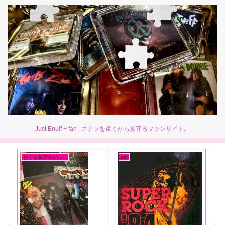
Just Enuff + fan | ズナフを遠くから見守るファンサイト。
おすすめアルバム一覧
etc
Di
甘
だア