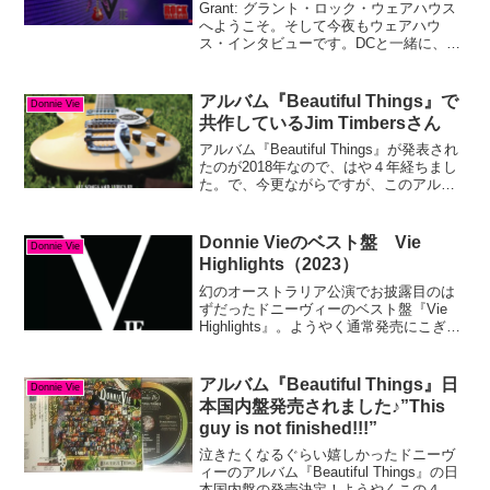
Reinvention（2026）
Grant: グラント・ロック・ウェアハウス
へようこそ。そして今夜もウェアハウ
ス・インタビューです。DCと一緒に、
Donnie Vieを迎えます。Donnie Vie: ドニ
ーは元Enuff Z'Nuffのメンバー。今はソ
ロ・アーティストと...
アルバム『Beautiful Things』で
Donnie Vie
共作しているJim Timbersさん
アルバム『Beautiful Things』が発表され
たのが2018年なので、はや４年経ちまし
た。で、今更ながらですが、このアルバ
ムの中で曲を共作しているのがJim
Timbersさん。アルバム『Beautiful
Things』ではMr....
Donnie Vieのベスト盤 Vie
Donnie Vie
Highlights（2023）
幻のオーストラリア公演でお披露目のは
ずだったドニーヴィーのベスト盤『Vie
Highlights』。ようやく通常発売にこぎつ
けたようです。HMV、Tower Recordでは
予約できるようです。（Amazonは見当た
りません）2023.11...
アルバム『Beautiful Things』日
Donnie Vie
本国内盤発売されました♪”This
guy is not finished!!!”
泣きたくなるぐらい嬉しかったドニーヴ
ィーのアルバム『Beautiful Things』の日
本国内盤の発売決定！ようやくこの４月