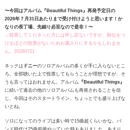
〜今回はアルバム『Beautiful Things』再発予定日の
2026年７月31日あたりまで受け付けようと思います！か
なりの長丁場、先細り必至なので是非！〜
→投票してくださった方には申し訳ないですが、順位をつ
けるほどの投票がないためお蔵入りにするかもしれませ
ん。20260721
ネックは
ドニー
のソロアルバムの多くが手に入らないとこ
ろ。全部聴いた上で投票してもらうことが理想ですが、そ
うも言ってはおれません。アルバム
『Beautiful Things』
に続いて過去の他のソロアルバムも再発されることを信
じ、今回はそのスタートライン。ちょっとでも盛り上げな
いとね。
ソロになってのライブは多い時で15曲超くらいかな。バ
ンド時代は25曲前後やっていた時もありました。あまり