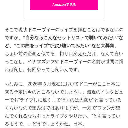
Amazonで見る
そこで現状
ドニーヴィー
のライブを拝むことはできないの
ですが、
”自分ならこんなセットリストで聴いてみたい”な
ど、”この曲をライブでぜひ聴いてみたい”など大募集
。
ちょい前の企画と似てる、切り口変えただけ、なんて言い
っこなし。
イナフズナフ
や
ドニーヴィー
の名前が世間に踊
れば良し。何回やっても良いんです。
ちなみに、2026年３月現在において
ドニー
がここ日本に
来る予定は今のところないでしょうし、最近のインタビュ
ーでも”ライブしに遠くまで行くのは大変だ”と言っている
くらいなので望み薄ではありますが、一方で”ファンが望
んでくれるならもっとライブをやりたい。”とも言ってい
るようで、…どうでしょうかね、日本。