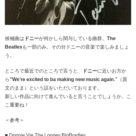
候補曲は
ドニー
が何かしら関与している曲群。
The
Beatles
も一部のみ。その分ドニーの音楽で楽しみましょ
う。
ところで最近でのところで言うと、
ドニー
に近いお方か
ら
”We’re excited to ba making new music again.”
（原
文のまま）という話をいただいております。
新しい作品に向けて進んでいると言うことでしょうか。こ
こ重要ね！
＜参考＞
■ Donnie Vie The Looney BinBradley,