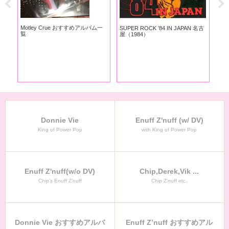
Motley Crue おすすめアルバム一
SUPER ROCK ’84 IN JAPAN 名古
覧
屋（1984）
Donnie Vie
Enuff Z'nuff (w/ DV)
King of Power Pop
with King of Power Pop
Enuff Z'nuff(w/o DV)
Chip,Derek,Vik ...
Chip’s Enuff Z’nuff
Chip Z’nuff etc.
Donnie Vie おすすめアルバ
Enuff Z’nuff おすすめアル