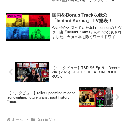
24日に無事発売されました。よかったよ
かった。”This guy is not finished!!!”これ
は20...
国内盤Bonus Track収録の
Donnie Vie
「Instant Karma」 PV発表！
今か今かと待っていたJohn Lennonのカヴ
ァー曲「Instant Karma」のPVが発表され
ました。今頃日本を除くワールドワイド
の人々は、この曲を聴いて６月に発売さ
れる新譜に期待を膨らましていることで
しょう（妄想^^/）。いいね♪海...
【インタビュー】TBR S6 Ep19 – Donnie
Vie（2026）2026.03.01 TALKIN’ BOUT
ROCK
【インタビュー】talks upcoming release,
songwriting, future plans, past history
*more
ホーム
Donnie Vie