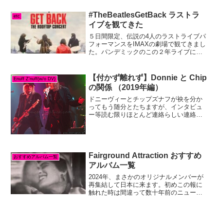
取り早く取り組めることとしてはカヴァ
ーアルバムを作ること。Enuff Z'nu...
#TheBeatlesGetBack ラストラ
etc
イブを観てきた
５日間限定、伝説の4人のラストライブパ
フォーマンスをIMAXの劇場で観てきまし
た。パンデミックのこの２年ライブにも
当然行けないし、映画であっても今の時
期にわざわざ映画館へ足運ぶかね？とい
うハードルの高さがありましたが、これ
【付かず離れず】Donnie と Chip
Enuff Z'nuff(w/o DV)
ばっかりはとにかく...
の関係 （2019年編）
ドニーヴィーとチップズナフが袂を分か
ってもう随分とたちますが、インタビュ
ー等読む限りほとんど連絡らしい連絡は
とっていないようです。お互い言い分は
あるでしょうが、少なくとも今でもあま
り良い関係ではない模様。これまでもあ
んなこと（new unr...
Fairground Attraction おすすめ
おすすめアルバム一覧
アルバム一覧
2024年、まさかのオリジナルメンバーが
再集結して日本に来ます。初めこの報に
触れた時は間違って数十年前のニュース
が流れてきたのかと、そう思うほどの意
外な展開。このバンドはボーカルのEddi
ReaderとギターのMark Nevinを中心に...