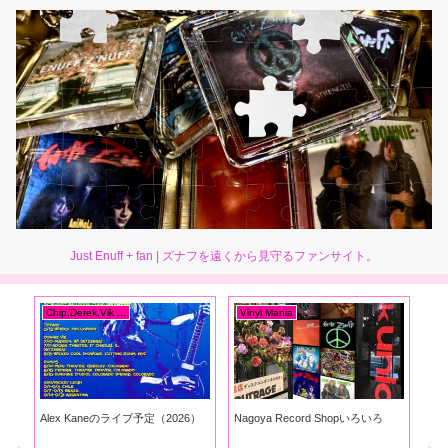
Just Enuff + fan | ズナフを遠くから見守るファンサイト。
Chip,Derek,Vik ...
Vinyl Mania
et
ip
Alex Kaneのライブ予定（2026）
Nagoya Record Shopいろいろ
Th
くレ
!?