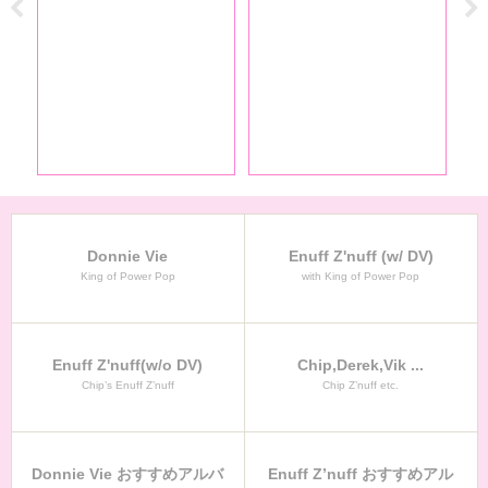
Donnie Vie
Enuff Z'nuff (w/ DV)
King of Power Pop
with King of Power Pop
Enuff Z'nuff(w/o DV)
Chip,Derek,Vik ...
Chip’s Enuff Z’nuff
Chip Z’nuff etc.
Donnie Vie おすすめアルバ
Enuff Z’nuff おすすめアル