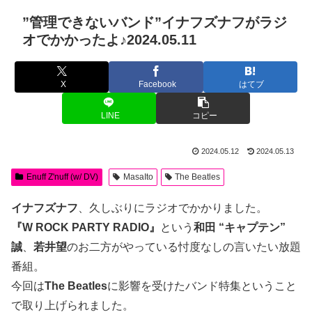
”管理できないバンド”イナフズナフがラジ
オでかかったよ♪2024.05.11
X
Facebook
はてブ
LINE
コピー
2024.05.12
2024.05.13
Enuff Z'nuff (w/ DV)
MasaIto
The Beatles
イナフズナフ
、久しぶりにラジオでかかりました。
『W ROCK PARTY RADIO』
という
和田 “キャプテン”
誠
、
若井望
のお二方がやっている忖度なしの言いたい放題
番組。
今回は
The Beatles
に影響を受けたバンド特集ということ
で取り上げられました。