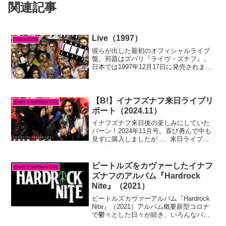
関連記事
Live（1997）
Disco/EZN
彼らが出した最初のオフィシャルライブ
盤。邦題はズバリ『ライヴ・ズナフ』。
日本では1997年12月17日に発売されまし
た。ファーストアルバム収録曲中心でプ
ラスセカンドアルバム２曲プラス未発表
曲とカヴァー曲という構成。（20240531
現在サブ...
【B!】イナフズナフ来日ライブリ
Enuff Z'nuff(w/o DV)
ポート（2024.11）
イナフズナフ来日後の楽しみにしていた
バーン！2024年11月号。喜び勇んで中も
見ずに購入しましたが...、来日ライブの
リポートが載っておりました。うん。そ
れだけ。てっきりインタビューもあるか
と思っておりましたが...他に気になった
ビートルズをカヴァーしたイナフ
Enuff Z'nuff(w/o DV)
記事は、マ...
ズナフのアルバム『Hardrock
Nite』（2021）
ビートルズカヴァーアルバム『Hardrock
Nite』（2021）アルバム概要新型コロナ
で鬱々とした日々が続き、いろんなバン
ドが活動に制約をきたしている中、手っ