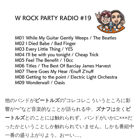
他のバンドが
ビートルズ
の”コレコレこういうところに影
響が〜”など音楽的なことが語られる中、
ズナフ
は全く
ビ
ートルズ
とのことには触れられず。バンドがいかに×××だ
ったかということしか触れられていません。しかも番組中
一番の盛り上がりよう。おーい…。