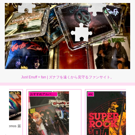
Just Enuff + fan | ズナフを遠くから見守るファンサイト。
おすすめアルバム一覧
etc
Do
s 届
【イ
Sup
Int