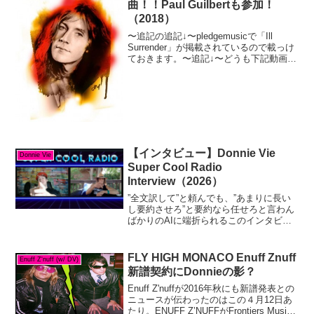
曲！！Paul Guilbertも参加！
（2018）
〜追記の追記↓〜pledgemusicで「Ill
Surrender」が掲載されているので載っけ
ておきます。〜追記↓〜どうも下記動画は
削除されてしまったようです。
（2018.02.04現在）３曲を聴く限り期待
を超えた出来上がりになっているの...
【インタビュー】Donnie Vie
Donnie Vie
Super Cool Radio
Interview（2026）
”全文訳して”と頼んでも、”あまりに長い
し要約させろ”と要約なら任せろと言わん
ばかりのAIに端折られるこのインタビュ
ー。（チップの別のインタビューも同様
で、AIにセーソク風で言うところの”うん
ぬん”を連発されております。まだ出来上
FLY HIGH MONACO Enuff Znuff
Enuff Z'nuff (w/ DV)
がらん.....
新譜契約にDonnieの影？
Enuff Z'nuffが2016年秋にも新譜発表との
ニュースが伝わったのはこの４月12日あ
たり。ENUFF Z’NUFFがFrontiers Music