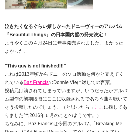
泣きたくなるぐらい嬉しかったドニーヴィーのアルバム
『Beautiful Things』の日本国内盤の発売決定！
ようやくこの４月24日に無事発売されました。よかった
よかった。
”This guy is not finished!!!”
これは2013年頃からドニーのソロ活動を何かと支えてく
れている
Baz Francis
のDonnie Vieに対しての言葉。
投稿元は消されてしまっていますが、いつだったかアルバ
ム製作の初期段階にここに収録されるであろう曲を聴いて
そう投稿したのでしょう。（と思ったら→
ここ
に残してあ
りました^^;2016年６月のことのようです。）
ちなみに、Baz Francisは今回のアルバム「Breaking Me
Down」にAdditional Vocalsとしてクレジットされていま