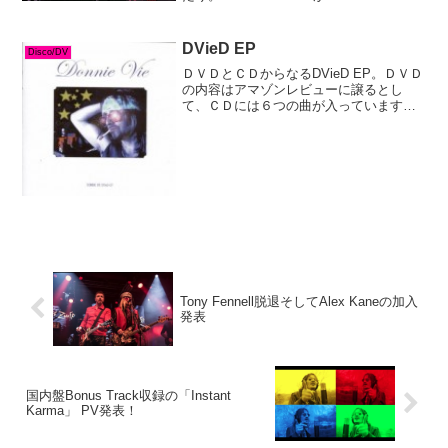
と契約！秋頃ニューアルバム・リリース
の予定だそうです！— ディスクユニオン
ハードロック...
DVieD EP
Disco/DV
ＤＶＤとＣＤからなるDVieD EP。ＤＶＤ
の内容はアマゾンレビューに譲るとし
て、ＣＤには６つの曲が入っています。
（※Amazonでみると、形式: LP Record
となっていますが、間違いなので要注
意！）クレジット上、以下の曲が収録さ
れて...
Tony Fennell脱退そしてAlex Kaneの加入
発表
国内盤Bonus Track収録の「Instant
Karma」 PV発表！