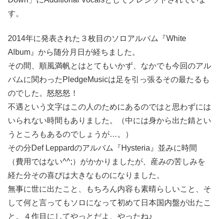
す。
2014年に発表された３枚目のソロアルバム『White
Album』から随分月日が経ちました。
その間、順風満帆とはとてもいかず、なかでも今回のアル
バムに関わったPledgeMusicは足を引っ張るその最たるも
のでした。怒怒怒！
不遇という文字はこの人のためにあるのではと思わずには
いられない時間もありました。（中には身から出た錆とい
うところもあるのでしょうが…。）
その分Def Leppardのアルバム『Hysteria』並みに時間
（費用ではない^^;）がかかりましたが、産みの苦しみを
経た分その喜びは大きなものになりました。
無事に世に出たこと、もちろん内容も素晴らしいこと、そ
して何と言ってもソロになって初めて日本国内盤が出たこ
と。４作目にしてやっとだよ、やったね♪