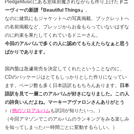
PledgeMusicにある意味邪魔されながらも作り上げた
ドニ
ーヴィーの新譜『Beautiful Things』
。
なのに健気にもジャケットへの写真掲載、ブックレットへ
の名前掲載など、プレッジからお金もらっていないはずな
のに約束を果たしてくれているドニーさん。
今回のアルバムで多くの人に認めてもらえたらなぁと思う
ばかりであります。
国内盤は急遽発売を決定してくれたということなのに、
CDのパッケージはとてもしっかりとした作りになってい
ます。ページ数も多く日本語訳ももちろんあります。
日本
語訳を見て一層このアルバムが好きになりました。この人
の詩良いんだよね。マーキーアヴァロンさんありがとう
♪
（
他のソロアルバム
も訳詞が知りたいっ。）
（今回アマゾンでこのアルバムのランキングをみる楽しみ
を知ってしまった♪一時間ごとに変動するらしい。）