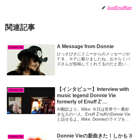
JustEnufffan
関連記事
A Message from Donnie
Donnie Vie
ひっさびさにドニーからのメッセージが
ＦＢ、ＨＰに載りましたね。おそらくバ
ズさんが投稿してくれてるのだと思いま
す。I've been busy taking time healing
and spending time with family...
【インタビュー】Interview with
Donnie Vie
music legend Donnie Vie
formerly of Enuff Z’
Nuff（2026）
AI翻訳より。Mike: 今日は世界で一番好
きな人の一人、Enuff Z’nuffのDonnie Vie
と話せるよ。Mike: Donnieのライブを観
たのは一度だけで、Rock Oklahomaだっ
たと思う。2008年か2009年だったか...
Donnie Vieの新曲きた！しかも３
Donnie Vie