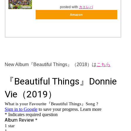
posted with
カエレバ
Amazon
New Album『Beautiful Things』（2018）は
こちら