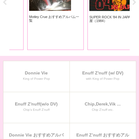
Motley Crue おすすめアルバム一
SUPER ROCK ’84 IN JAPAN 名古
覧
屋（1984）
Donnie Vie
Enuff Z'nuff (w/ DV)
King of Power Pop
with King of Power Pop
Enuff Z'nuff(w/o DV)
Chip,Derek,Vik ...
Chip’s Enuff Z’nuff
Chip Z’nuff etc.
Donnie Vie おすすめアルバ
Enuff Z’nuff おすすめアル