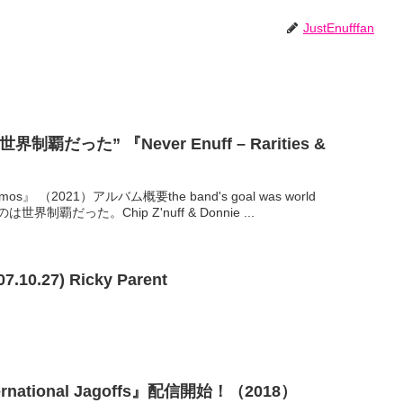
JustEnufffan
だった” 『Never Enuff – Rarities &
& Demos』 （2021）アルバム概要the band's goal was world
世界制覇だった。Chip Z'nuff & Donnie ...
07.10.27) Ricky Parent
ternational Jagoffs』配信開始！（2018）