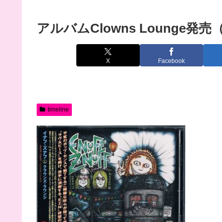
アルバムClowns Lounge発売（
X
Facebook
timeline