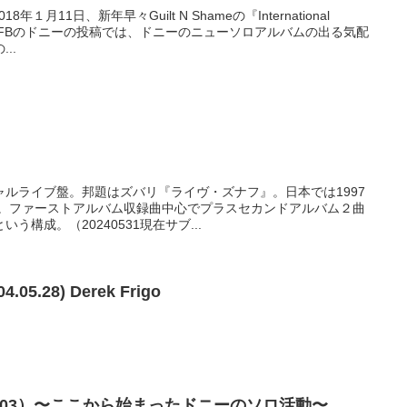
年１月11日、新年早々Guilt N Shameの『International
した。FBのドニーの投稿では、ドニーのニューソロアルバムの出る気配
..
ルライブ盤。邦題はズバリ『ライヴ・ズナフ』。日本では1997
た。ファーストアルバム収録曲中心でプラスセカンドアルバム２曲
構成。（20240531現在サブ...
04.05.28) Derek Frigo
』（2003）〜ここから始まったドニーのソロ活動〜