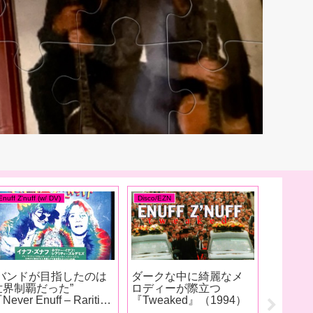
Enuff Z'nuff (w/ DV)
Donnie Vie
Donnie Vie
【インタビュー】
ドニー
Donnie Vie Super Cool
バック
Radio
Interview（2026）