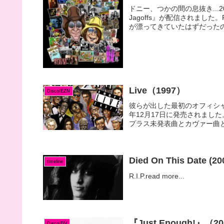
ドニー、つかの間の息抜き...2018
Jagoffs』が配信されま
が漂ってきていたはずだったの.
Live（1997）
Disco/EZN
彼らが出した最初のオフィシャ
年12月17日に発売されまし
プラス未発表曲とカヴァー曲という
Died On This Date (20
timeline
R.I.P.read more...
『Just Enough!
Disco/DV