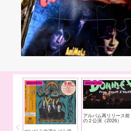
Disco/EZN
Disco/DV
麗なメ
遂に出ちゃったDonnie
つ
Vieが参加していないイ
1994）
ナフズナフのアルバム
『Diamond Boy』