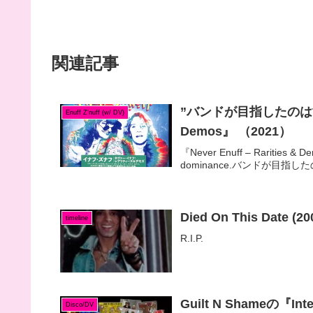
関連記事
”バンドが目指したのは世界制覇
Enuff Z'nuff (w/ DV)
Demos』 （2021）
『Never Enuff – Rarities 
dominance.バンドが目指したのは
Died On This Date (20
timeline
R.I.P.
Guilt N Shameの『In
Disco/DV