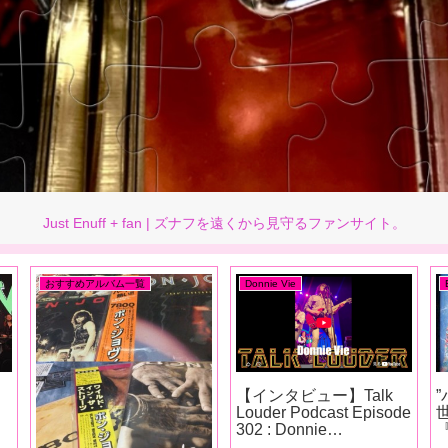
Just Enuff + fan | ズナフを遠くから見守るファンサイト。
etc
Enuff Z'nuff (w/ DV)
Jake E.Lee と Enuff
Z’nuff