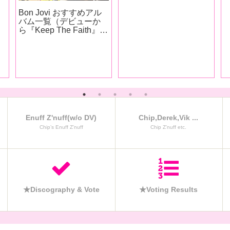
Steve Forbert – アルバ
ム『 JOHN SIMON &
ア
FRIENDS Hoagyland』
より
５
の
Enuff Z'nuff(w/o DV)
Chip,Derek,Vik ...
Chip’s Enuff Z’nuff
Chip Z’nuff etc.
★Discography & Vote
★Voting Results