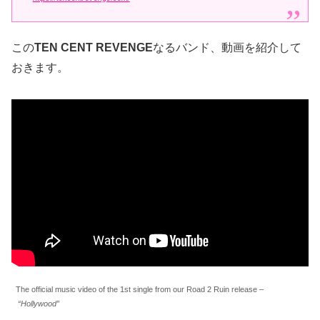
この
TEN CENT REVENGE
なるバンド、動画を紹介して
おきます。
The official music video of the 1st single from our Road 2 Ruin release –
“Hollywood”