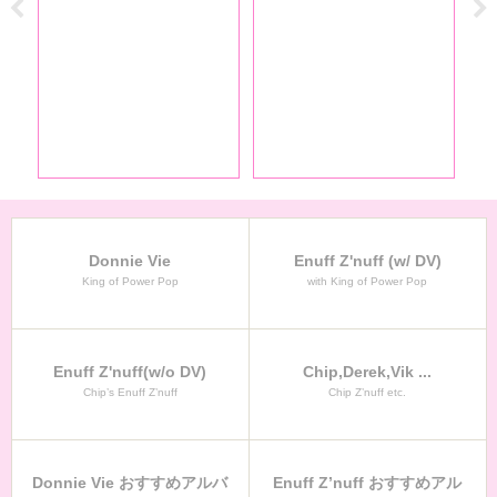
Donnie Vie
Enuff Z'nuff (w/ DV)
King of Power Pop
with King of Power Pop
Enuff Z'nuff(w/o DV)
Chip,Derek,Vik ...
Chip’s Enuff Z’nuff
Chip Z’nuff etc.
Donnie Vie おすすめアルバ
Enuff Z’nuff おすすめアル