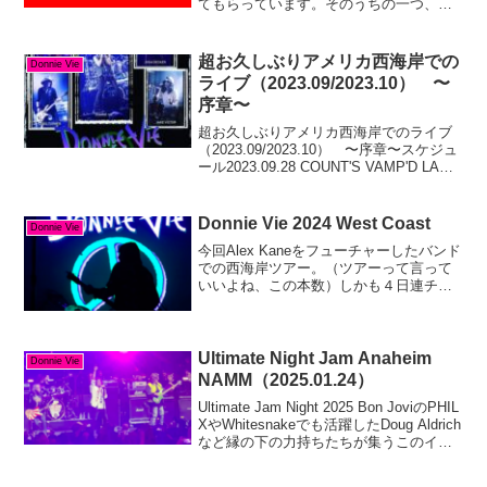
てもらっています。そのうちの一つ、デ
フレパードについてはその回答内容も嬉
しかったですね。Q&A Session
Part3Q&A SessionのPart３来て...
超お久しぶりアメリカ西海岸での
Donnie Vie
ライブ（2023.09/2023.10） 〜
序章〜
超お久しぶりアメリカ西海岸でのライブ
（2023.09/2023.10） 〜序章〜スケジュ
ール2023.09.28 COUNT'S VAMP'D LAS
VEGAS, NV2023.09.29 THE WHISKY A
GOGO WEST H...
Donnie Vie 2024 West Coast
Donnie Vie
今回Alex Kaneをフューチャーしたバンド
での西海岸ツアー。（ツアーって言って
いいよね、この本数）しかも４日連チャ
ン。さらにドニーの誕生日が３月29日！
ここ毎年誕生日にひっかけてライブをや
っている印象があります。日程Mar. 30,
2...
Ultimate Night Jam Anaheim
Donnie Vie
NAMM（2025.01.24）
Ultimate Jam Night 2025 Bon JoviのPHIL
XやWhitesnakeでも活躍したDoug Aldrich
など縁の下の力持ちたちが集うこのイベ
ントに、下記メンツが参加しました。
Donnie Vie（元イナフズナ...