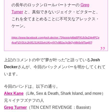
の長年のロックンロールパートナーの
Greg
Turner
と、真似できないジェイク・ビクターと、
これを全てまとめることに不可欠なアレックス・
ケーン。
https://www.facebook.com/josh.decker.73/posts/pfbid0FKUb3eZdp4PCp
4vaFt2VSUc2k95J3JASSvkUKvyfX7v9B1wJp3bQyMk6xMTaaj97l
上記のコメントの中で”夢が叶った”と語っている
Josh
Decker
さんが、今回のバックメンバーを明かしてくれて
います。
今回のバンドは、以下の通り。
Alex Kane
（Life, Sex & Death, Shark Island, and more）
元々イナフズナフの人
Greg Turner
（TEN CENT REVENGE：Bassist）