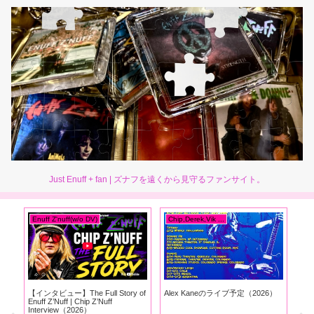
Just Enuff + fan | ズナフを遠くから見守るファンサイト。
Enuff Z'nuff(w/o DV)
Chip,Derek,Vik ...
Do
ン
【インタビュー】The Full Story of
Alex Kaneのライブ予定（2026）
【イ
Enuff Z’Nuff | Chip Z’Nuff
Sup
Interview（2026）
Int