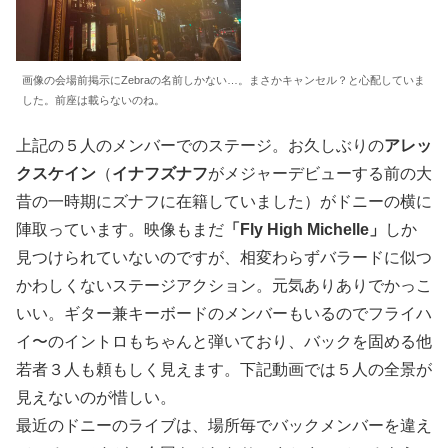
画像の会場前掲示にZebraの名前しかない…。まさかキャンセル？と心配していま
した。前座は載らないのね。
上記の５人のメンバーでのステージ。お久しぶりの
アレッ
クスケイン
（
イナフズナフ
がメジャーデビューする前の大
昔の一時期にズナフに在籍していました）がドニーの横に
陣取っています。映像もまだ
「Fly High Michelle」
しか
見つけられていないのですが、相変わらずバラードに似つ
かわしくないステージアクション。元気ありありでかっこ
いい。ギター兼キーボードのメンバーもいるのでフライハ
イ〜のイントロもちゃんと弾いており、バックを固める他
若者３人も頼もしく見えます。下記動画では５人の全景が
見えないのが惜しい。
最近のドニーのライブは、場所毎でバックメンバーを違え