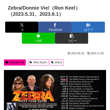
Zebra/Donnie Vie/（Ron Keel）
（2023.5.31、2023.6.1）
X
Facebook
はてブ
LINE
コピー
2023.05.31
2024.11.29
Donnie Vie
Alex Kane
zebra