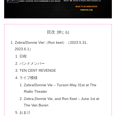
目次
Zebra/Donnie Vie/（Ron keel）（2023.5.31、
2023.6.1）
日程
バンドメンバー
TEN CENT REVENGE
ライブ模様
Zebra/Donnie Vie – Tucson May 31st at The
Rialto Theater
Zebra,Donnie Vie, and Ron Keel – June 1st at
The Van Buren
おまけ