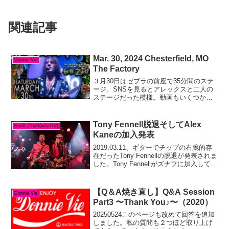
関連記事
Mar. 30, 2024 Chesterfield, MO
Donnie Vie
The Factory
３月30日はゼブラの前座で35分間のステ
ージ。SNSを見るとアレックスと二人の
ステージだった模様。動画もいくつか上
がっています。ゼブラの前座ながらステ
ージ上で60歳のお誕生日を祝われるドニ
ー。おめでとうございます。今年もいい
Tony Fennell脱退そしてAlex
Enuff Z'nuff(w/o DV)
誕生日になりまし...
Kaneの加入発表
2019.03.11、ギターでチップの右腕的存
在だったTony Fennellの脱退が発表されま
した。Tony Fennellがズナフに加入してか
ら、個人的にバンドが新譜の発表を経て
良い方向に回りはじめたように思ってい
ましたので、この脱退は...
【Q＆A焼き直し】Q&A Session
Donnie Vie
Part3 〜Thank You♪〜（2020）
20250524このページも改めて回答を追加
しました。私の質問も２つほど取り上げ