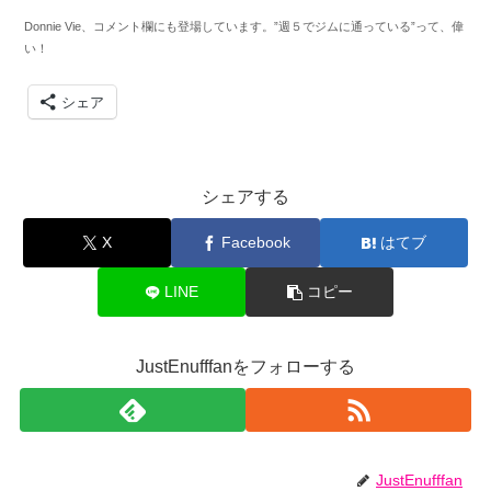
Donnie Vie、コメント欄にも登場しています。”週５でジムに通っている”って、偉
い！
シェア
シェアする
X
Facebook
はてブ
LINE
コピー
JustEnufffanをフォローする
JustEnufffan