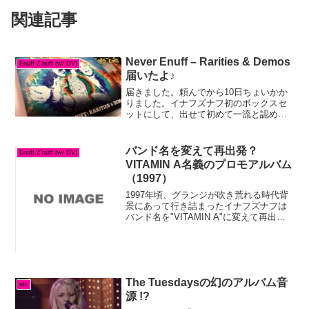
関連記事
Never Enuff – Rarities & Demos
Enuff Z'nuff (w/ DV)
届いたよ♪
届きました。頼んでから10日ちょいかか
りました。イナフズナフ初のボックスセ
ットにして、出せて初めて一流と認めら
れる（嘘）ボックスセット。やっとここ
まできたかEnuff Z'nuff（そんな大げさな
ものでは無い^^;）初出しの写真も満載な
バンド名を変えて再出発？
Enuff Z'nuff (w/ DV)
ブッ...
VITAMIN A名義のプロモアルバム
（1997）
1997年頃、グランジが吹き荒れる時代背
景にあって行き詰まったイナフズナフは
バンド名を"VITAMIN A"に変えて再出発
を図ろうと目論みます。（結局名前変更
はやめましたが...。Harem Scaremも同じ
ような展開があって、こちらは本...
The Tuesdaysの幻のアルバム音
etc
源 !?