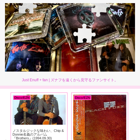
Just Enuff + fan | ズナフを遠くから見守るファンサイト。
Disco/EZN
Disco/EZN
 of
ノスタルジックな味わい、Chip &
Donnie名義のアルバム
『Brothers』(1994.09.30)