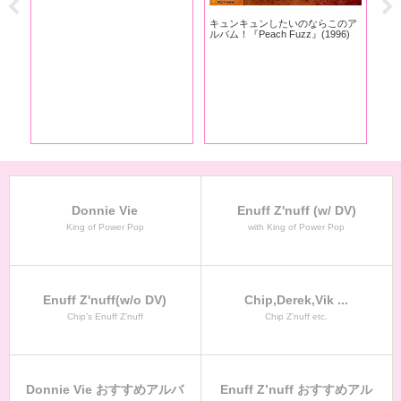
キュンキュンしたいのならこのア
ルバム！『Peach Fuzz』(1996)
５月
R.I.
Donnie Vie
Enuff Z'nuff (w/ DV)
King of Power Pop
with King of Power Pop
Enuff Z'nuff(w/o DV)
Chip,Derek,Vik ...
Chip’s Enuff Z’nuff
Chip Z’nuff etc.
Donnie Vie おすすめアルバ
Enuff Z’nuff おすすめアル