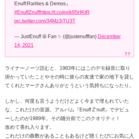
Enuff:Rarities & Demos』
#EnuffZnuff
https://t.co/evik95HKtR
pic.twitter.com/34Mz3jTU3T
— JustEnuff ☮️ Fan ✨ (@justenufffan)
December
14, 2021
ライナーノーツ読むと、1983年にはこのデモ録音に取り
掛かっていたことやその時に彼らの友達で家の地下を貸し
てくれたマークさんありがとうという気持ちになったり。
しかし、何度も言うようだけどよく今まで埋もれていた
な、これだけの音源。アルバム『Enuff Z’nuff』でデビュ
ーしたのが1989年。その随分前でこのクオリティ！
改めて畏れ入ります。
これだけの曲数があることもあるけど聴くたびにお気に入