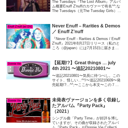
The Tuesdays『The Lost Album』アルバ
ム概要Enuff Z'nuffのカヴァーで有名^^;な
The Tuesdays（元The Tuesday Girls）で
すが、ドニさんのFB投稿に反応した方か
らこのバンドの幻の音...
Never Enuff – Rarities & Demos
Enuff Z'nuff (w/ DV)
／ Enuff Z’nuff
『Never Enuff - Rarities & Demos / Enuff
Z'nuff』2021年8月27日リリース（私のと
ころ（@japan）には7月15日に届きまし
た♪）以前からもうすぐ出るよーと言われ
ていたイナフズナフボックスセ...
【延期!?】Great things … july
Donnie Vie
4th 2021 〜追記20210801〜
〜追記20210801〜気長に待つべし。この
サイト、怪しい...^^/〜追記20210609〜発
売延期!?...^^;〜ここから本文〜この７月
にドニさんのこれまでの音源をまとめた
ものをフラッシュドライブという形で発
売するようです。アートワー...
未発表ヴァージョンを多く収録し
Donnie Vie
たアルバム『Party Pack』
（2021）
シングル曲「Party Time」が好評を博し
ていますが、その曲が収録されたアルバ
ム『Party Pack』がDonnie Vie Collection