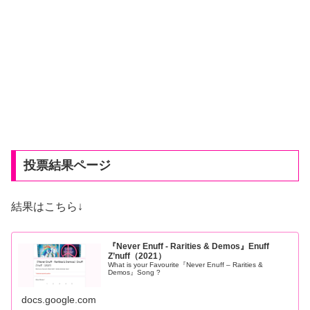
投票結果ページ
結果はこちら↓
『Never Enuff - Rarities & Demos』Enuff
Z’nuff（2021）
What is your Favourite『Never Enuff – Rarities &
Demos』Song ?
docs.google.com